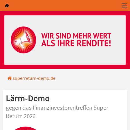
Direkt zum Hauptinhalt springen
Direkt zur Haupt-Navigation springen
Direkt zur Service-Navigation springen
Direkt zur Footer-Navigation springen
Direkt zum Footerinhalt springen
Startseite
superreturn-demo.de
Lärm-Demo
gegen das Finanzinvestorentreffen Super
Return 2026